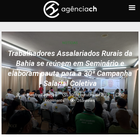
NOTÍCIAS
Trabalhadores Assalariados Rurais da
Bahia se reúnem em Seminário e
elaboram pauta para a 30ª Campanha
Salarial Coletiva
written by
Redação
30 de outubro de 2023
0
comments
263
views