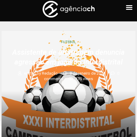
FUTEBOL
Assistente de arbitragem denuncia
agressão em jogo do Interdistrital
written by
Redação
8 de janeiro de 2024
0
comments
175
views