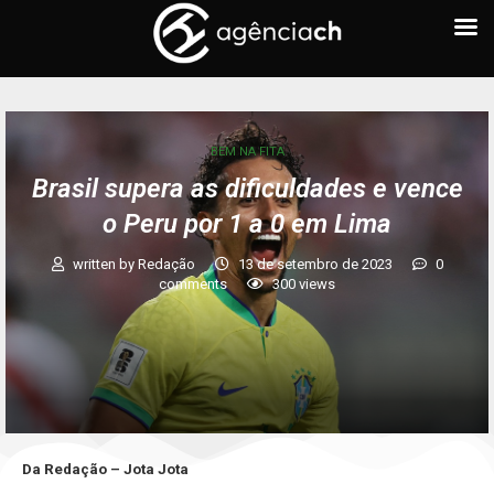
BEM NA FITA
Brasil supera as dificuldades e vence
o Peru por 1 a 0 em Lima
written by
Redação
13 de setembro de 2023
0
comments
300
views
Da Redação – Jota Jota