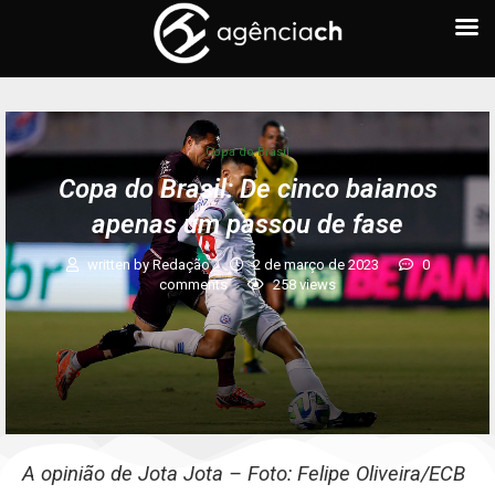
Copa do Brasil
Copa do Brasil: De cinco baianos
apenas um passou de fase
written by
Redação
2 de março de 2023
0
comments
258
views
A opinião de Jota Jota – Foto: Felipe Oliveira/ECB