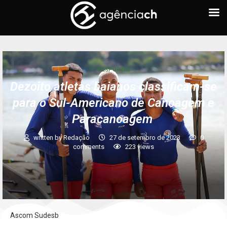
+ ESPORTES
Dezoito atletas baianos classificam-se
para o Sul-Americano de Canoagem e
Paracanoagem
written by
Redação
27 de setembro de 2023
0
comments
223
views
Ascom Sudesb