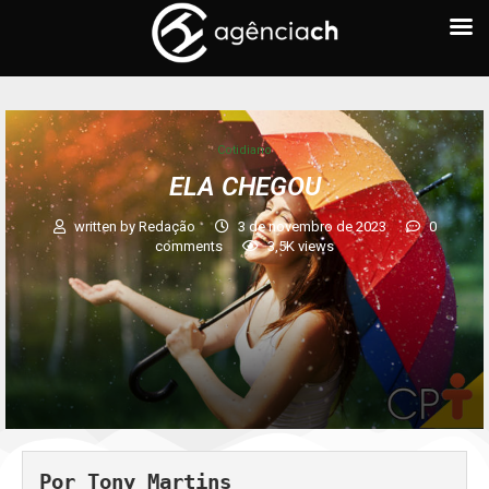
Cotidiano
ELA CHEGOU
written by
Redação
3 de novembro de 2023
0
comments
3,5K
views
Por Tony Martins