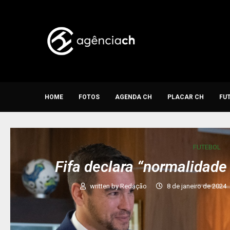
HOME
FOTOS
AGENDA CH
PLACAR CH
FU
FUTEBOL
Fifa declara “normalidade
written by
Redação
8 de janeiro de 2024