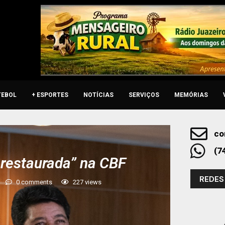
TEBOL
+ ESPORTES
NOTÍCIAS
SERVIÇOS
MEMÓRIAS
co
(7
 restaurada” na CBF
REDES
0 comments
227
views