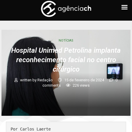
NOTÍCIAS
Hospital Unimed Petrolina implanta
reconhecimento facial no centro
cirúrgico
written by
Redação
15 de fevereiro de 2024
0
comments
226
views
Por Carlos Laerte