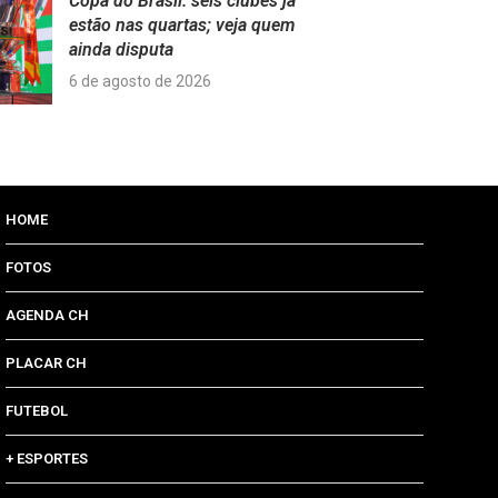
Copa do Brasil: seis clubes já
estão nas quartas; veja quem
ainda disputa
6 de agosto de 2026
HOME
FOTOS
AGENDA CH
PLACAR CH
FUTEBOL
+ ESPORTES