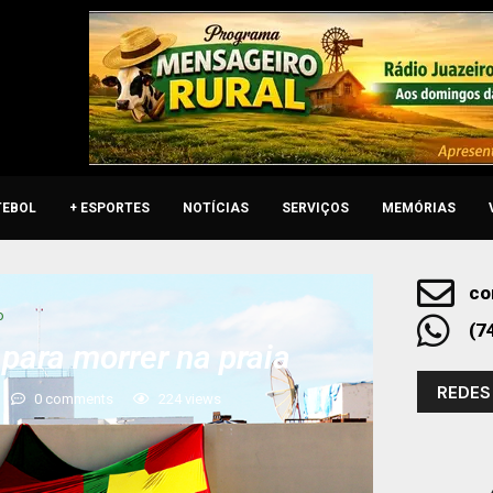
TEBOL
+ ESPORTES
NOTÍCIAS
SERVIÇOS
MEMÓRIAS
co
o
(7
para morrer na praia
REDES
0 comments
224
views