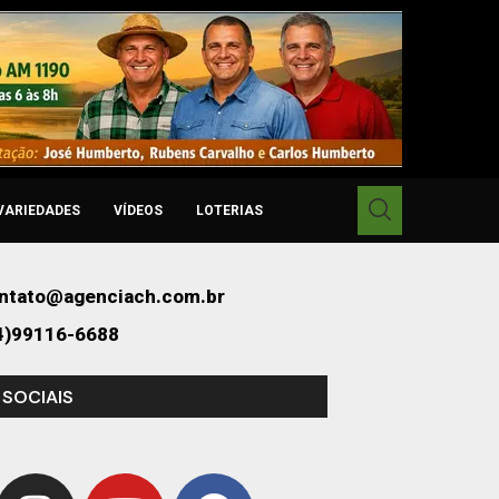
VARIEDADES
VÍDEOS
LOTERIAS
ntato@agenciach.com.br
4)99116-6688
 SOCIAIS