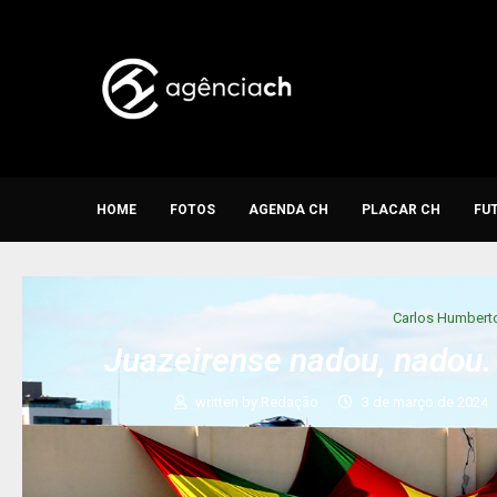
HOME
FOTOS
AGENDA CH
PLACAR CH
FU
Carlos Humbert
Juazeirense nadou, nadou. 
written by
Redação
3 de março de 2024