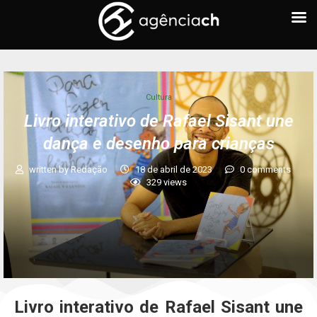
Cultura
Livro interativo de Rafael Sisant une
dança e desenho para crianças
written by
Redação
18 de abril de 2023
0 comments
329
views
Livro interativo de Rafael Sisant une