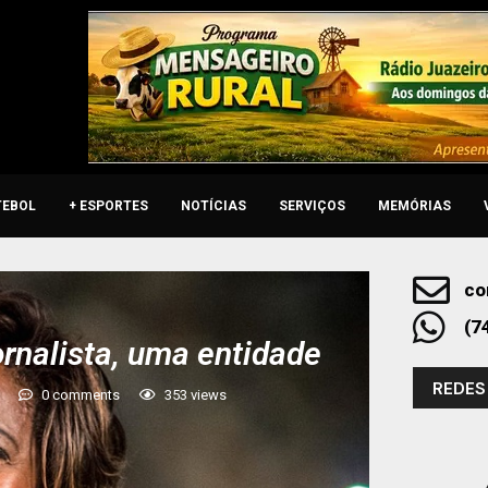
TEBOL
+ ESPORTES
NOTÍCIAS
SERVIÇOS
MEMÓRIAS
co
(7
ornalista, uma entidade
REDES
0 comments
353
views