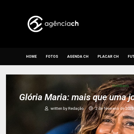
HOME
FOTOS
AGENDA CH
PLACAR CH
FU
Cotidiano
Glória Maria: mais que uma j
written by
Redação
2 de fevereiro de 2023