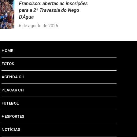
Francisco: abertas as inscrições
para a 2ª Travessia do Nego
D’Água
6 de agosto de 2026
HOME
FOTOS
AGENDA CH
PLACAR CH
FUTEBOL
+ ESPORTES
NOTÍCIAS