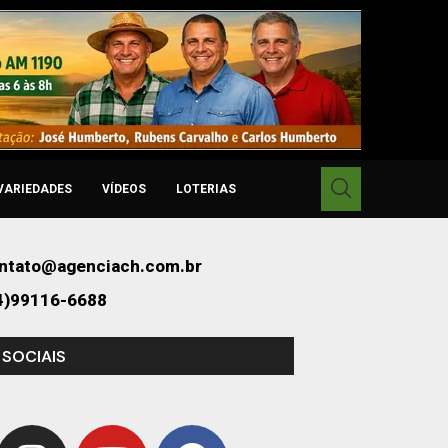
VARIEDADES
VÍDEOS
LOTERIAS
ntato@agenciach.com.br
4)99116-6688
 SOCIAIS