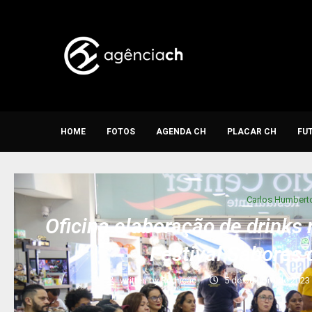
HOME
FOTOS
AGENDA CH
PLACAR CH
FU
Carlos Humbert
Oficina elaboração de drinks 
Festival Sabores 
written by
Redação
5 de outubro de 2023