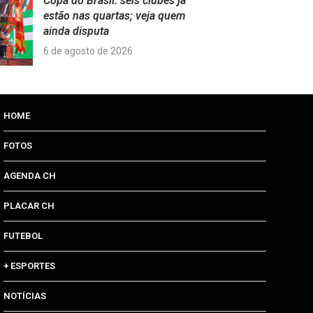
Copa do Brasil: seis clubes já
estão nas quartas; veja quem
ainda disputa
6 de agosto de 2026
HOME
FOTOS
AGENDA CH
PLACAR CH
FUTEBOL
+ ESPORTES
NOTÍCIAS