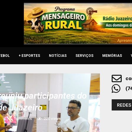
TEBOL
+ ESPORTES
NOTÍCIAS
SERVIÇOS
MEMÓRIAS
co
o
(7
reuniu participantes do
REDES
de Juazeiro
0 comments
220
views