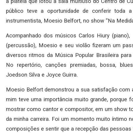
a plateia que lotou a sala multiuso do Centro de Cu
público teve a oportunidade de conferir toda a
instrumentista, Moesio Belfort, no show “Na Medida
Acompanhado dos músicos Carlos Hiury (piano), Pa
(percussão), Moesio e seu violão fizeram um pa
diversos ritmos da Música Popular Brasileira para
No repertório, canções premiadas, bossa, blue
Joedson Silva e Joyce Guirra.
Moesio Belfort demonstrou a sua satisfação com a
mim teve uma importância muito grande, porque
mostrar como cantor e compositor, em um show to
da minha carreira. Foi um momento muito íntimo n
composições e sentir que a recepção das pessoas f