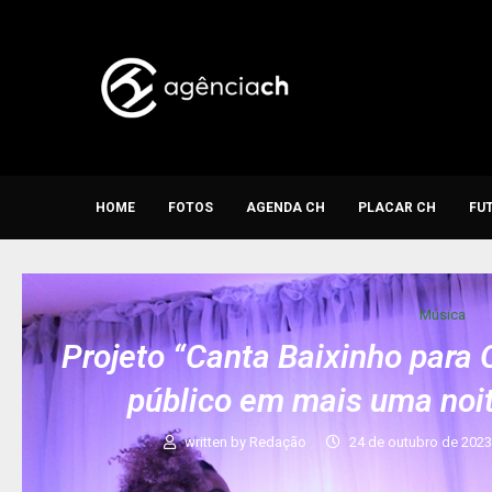
HOME
FOTOS
AGENDA CH
PLACAR CH
FU
Música
Projeto “Canta Baixinho para 
público em mais uma noi
written by
Redação
24 de outubro de 202