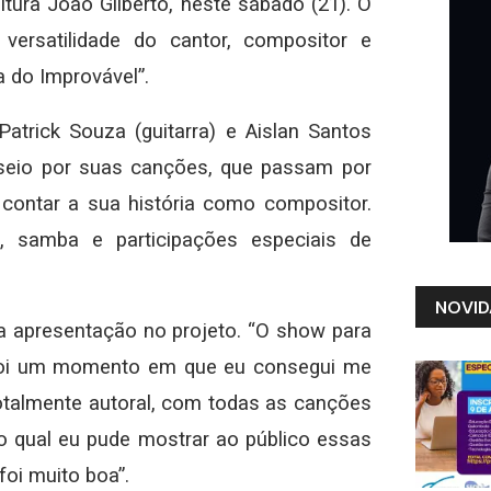
ltura João Gilberto, neste sábado (21). O
 versatilidade do cantor, compositor e
 do Improvável”.
trick Souza (guitarra) e Aislan Santos
sseio por suas canções, que passam por
 contar a sua história como compositor.
s, samba e participações especiais de
NOVID
 apresentação no projeto. “O show para
 foi um momento em que eu consegui me
talmente autoral, com todas as canções
o qual eu pude mostrar ao público essas
oi muito boa”.