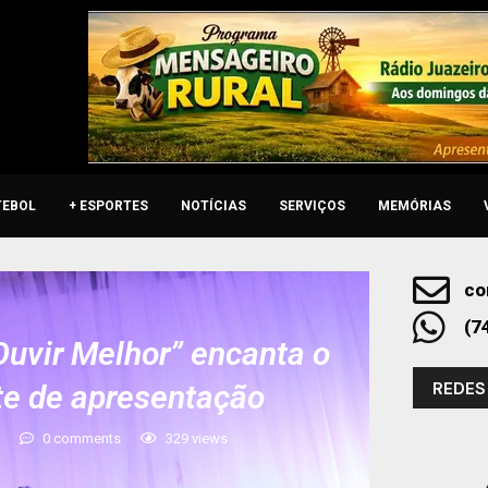
TEBOL
+ ESPORTES
NOTÍCIAS
SERVIÇOS
MEMÓRIAS
co
(7
Ouvir Melhor” encanta o
REDES
te de apresentação
3
0 comments
329
views