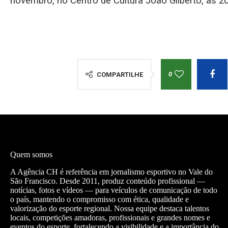
novembro, no Centro de Cultura João Gilberto, às 
0
COMPARTILHE
Quem somos
A Agência CH é referência em jornalismo esportivo no Vale do
São Francisco. Desde 2011, produz conteúdo profissional —
notícias, fotos e vídeos — para veículos de comunicação de todo
o país, mantendo o compromisso com ética, qualidade e
valorização do esporte regional. Nossa equipe destaca talentos
locais, competições amadoras, profissionais e grandes nomes e
eventos do esporte, fortalecendo a visibilidade e a importância do