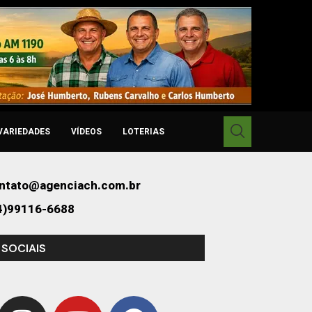
VARIEDADES
VÍDEOS
LOTERIAS
ntato@agenciach.com.br
4)99116-6688
 SOCIAIS