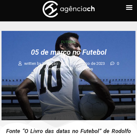
FUTEBOL
05 de março no Futebol
written by
Redação
5 de março de 2023
0
comments
266
views
Fonte “O Livro das datas no Futebol” de Rodolfo