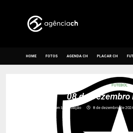
HOME
FOTOS
AGENDA CH
PLACAR CH
FU
FUTEBOL
08 de Dezembro 
written by
Redação
8 de dezembro de 202