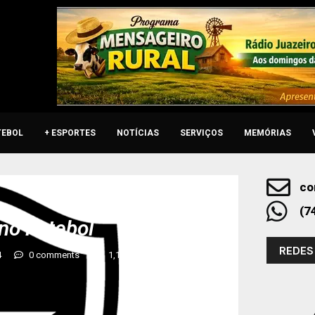
TEBOL
+ ESPORTES
NOTÍCIAS
SERVIÇOS
MEMÓRIAS
co
(7
no Futebol
REDES
4
0 comments
1,1K
views