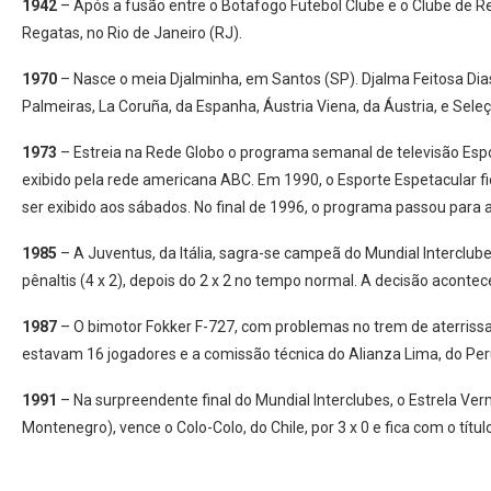
1942
– Após a fusão entre o Botafogo Futebol Clube e o Clube de R
Regatas, no Rio de Janeiro (RJ).
1970
– Nasce o meia Djalminha, em Santos (SP). Djalma Feitosa Dias
Palmeiras, La Coruña, da Espanha, Áustria Viena, da Áustria, e Sel
1973
– Estreia na Rede Globo o programa semanal de televisão Espor
exibido pela rede americana ABC. Em 1990, o Esporte Espetacular fi
ser exibido aos sábados. No final de 1996, o programa passou par
1985
– A Juventus, da Itália, sagra-se campeã do Mundial Interclub
pênaltis (4 x 2), depois do 2 x 2 no tempo normal. A decisão aconte
1987
– O bimotor Fokker F-727, com problemas no trem de aterrissa
estavam 16 jogadores e a comissão técnica do Alianza Lima, do Per
1991
– Na surpreendente final do Mundial Interclubes, o Estrela Ver
Montenegro), vence o Colo-Colo, do Chile, por 3 x 0 e fica com o título