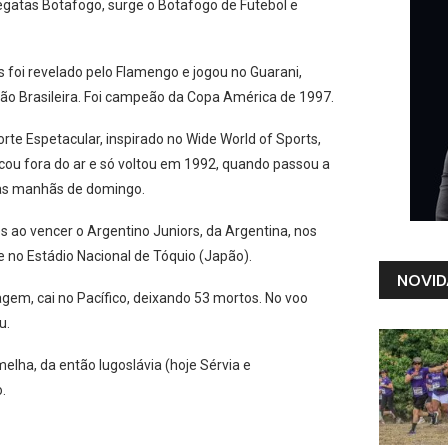
egatas Botafogo, surge o Botafogo de Futebol e
 foi revelado pelo Flamengo e jogou no Guarani,
eção Brasileira. Foi campeão da Copa América de 1997.
te Espetacular, inspirado no Wide World of Sports,
cou fora do ar e só voltou em 1992, quando passou a
a as manhãs de domingo.
es ao vencer o Argentino Juniors, da Argentina, nos
ce no Estádio Nacional de Tóquio (Japão).
NOVID
gem, cai no Pacífico, deixando 53 mortos. No voo
u.
melha, da então Iugoslávia (hoje Sérvia e
.