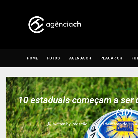
HOME
FOTOS
AGENDA CH
PLACAR CH
FU
Estaduais
10 estaduais começam a ser 
(30)
written by
Redação
30 de março de 2024