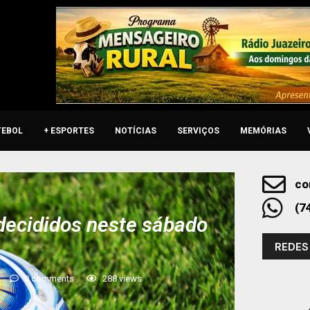
TEBOL
+ ESPORTES
NOTÍCIAS
SERVIÇOS
MEMÓRIAS
co
(7
decididos neste sábado
REDES
0 comments
288
views