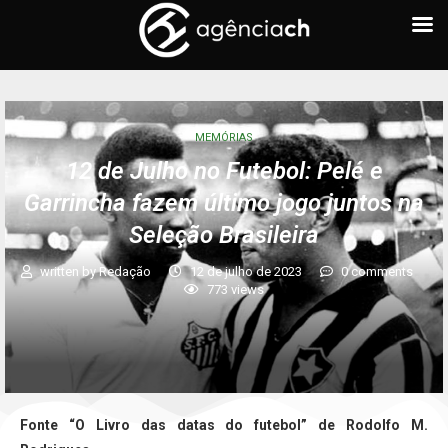
MEMÓRIAS
12 de Julho no Futebol: Pelé e
Garrincha fazem último jogo juntos na
Seleção Brasileira
written by
Redação
12 de julho de 2023
0 comments
773
views
Fonte “O Livro das datas do futebol” de Rodolfo M.