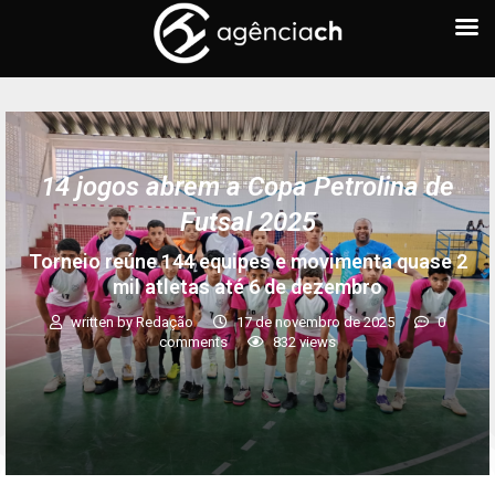
14 jogos abrem a Copa Petrolina de
Futsal 2025
Torneio reúne 144 equipes e movimenta quase 2
mil atletas até 6 de dezembro
written by
Redação
17 de novembro de 2025
0
comments
832
views