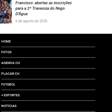
Francisco: abertas as inscrições
para a 2ª Travessia do Nego
D’Água
6 de agosto de 2026
HOME
FOTOS
AGENDA CH
PLACAR CH
FUTEBOL
+ ESPORTES
NOTÍCIAS