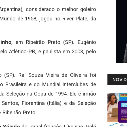
Argentina), considerado o melhor goleiro
Mundo de 1958, jogou no River Plate, da
inho
, em Ribeirão Preto (SP). Eugênio
lo Atlético-PR, e paulista em 2003, pelo
 (SP). Raí Souza Vieira de Oliveira foi
NOVID
Brasileira e do Mundial Interclubes de
 da Seleção na Copa de 1994. Ele é irmão
Santos, Fiorentina (Itália) e da Seleção
 Ribeirão Preto.
o Século
do jornal francês L’Equipe. Pelé