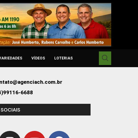
VARIEDADES
VÍDEOS
LOTERIAS
ntato@agenciach.com.br
4)99116-6688
 SOCIAIS