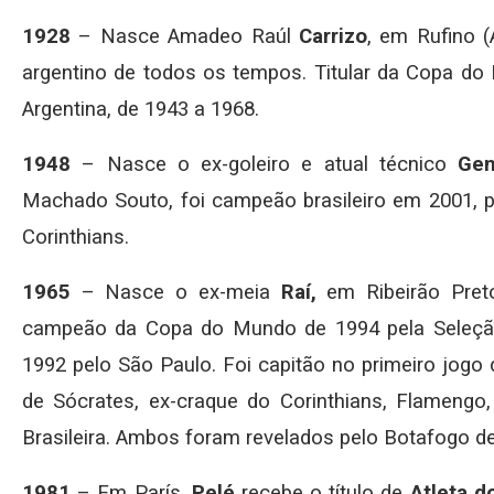
1928
– Nasce Amadeo Raúl
Carrizo
, em Rufino (
argentino de todos os tempos. Titular da Copa do 
Argentina, de 1943 a 1968.
1948
– Nasce o ex-goleiro e atual técnico
Gen
Machado Souto, foi campeão brasileiro em 2001, pe
Corinthians.
1965
– Nasce o ex-meia
Raí,
em Ribeirão Preto
campeão da Copa do Mundo de 1994 pela Seleção 
1992 pelo São Paulo. Foi capitão no primeiro jogo
de Sócrates, ex-craque do Corinthians, Flamengo, 
Brasileira. Ambos foram revelados pelo Botafogo de
1981
– Em París,
Pelé
recebe o título de
Atleta d