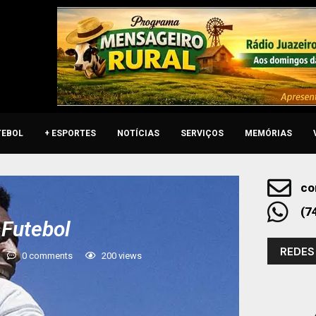
TEBOL
+ ESPORTES
NOTÍCIAS
SERVIÇOS
MEMÓRIAS
co
(7
 Futebol
REDES
0 comments
200
views