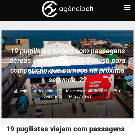
19 pugilistas viajam com passagens
aéreas concedidas pela Sudesb para
competição que começa na próxima
segunda, 22
written by
Redação
18 de setembro de 2025
0
comments
237
views
19 pugilistas viajam com passagens