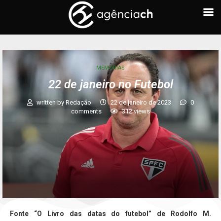
MEMÓRIAS
22 de janeiro no Futebol
written by
Redação
22 de janeiro de 2023
0
comments
312
views
Fonte “O Livro das datas do futebol” de Rodolfo M.