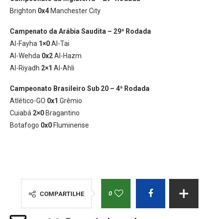
Brighton
0x4
Manchester City
Campenato da Arábia Saudita – 29ª Rodada
Al-Fayha
1×0
Al-Tai
Al-Wehda
0x2
Al-Hazm
Al-Riyadh
2×1
Al-Ahli
Campeonato Brasileiro Sub 20 – 4ª Rodada
Atlético-GO
0x1
Grêmio
Cuiabá
2×0
Bragantino
Botafogo
0x0
Fluminense
0
COMPARTILHE