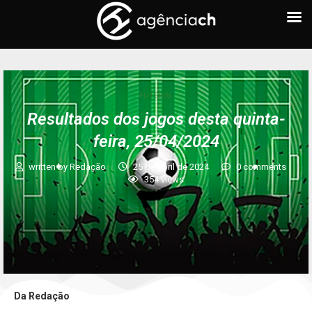
FUTEBOL
Resultados dos jogos desta quinta-
feira, 25/04/2024
written by
Redação
25 de abril de 2024
0 comments
354
views
Da Redação