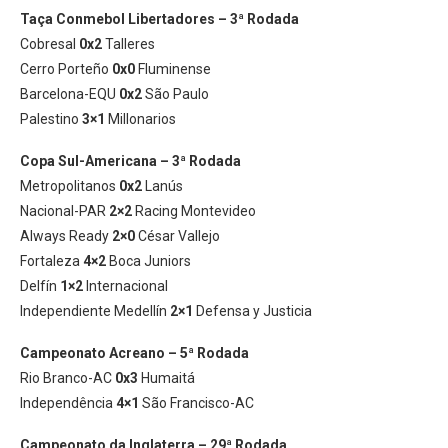
Taça Conmebol Libertadores – 3ª Rodada
Cobresal
0x2
Talleres
Cerro Porteño
0x0
Fluminense
Barcelona-EQU
0x2
São Paulo
Palestino
3×1
Millonarios
Copa Sul-Americana – 3ª Rodada
Metropolitanos
0x2
Lanús
Nacional-PAR
2×2
Racing Montevideo
Always Ready
2×0
César Vallejo
Fortaleza
4×2
Boca Juniors
Delfín
1×2
Internacional
Independiente Medellín
2×1
Defensa y Justicia
Campeonato Acreano – 5ª Rodada
Rio Branco-AC
0x3
Humaitá
Independência
4×1
São Francisco-AC
Campeonato da Inglaterra – 29ª Rodada