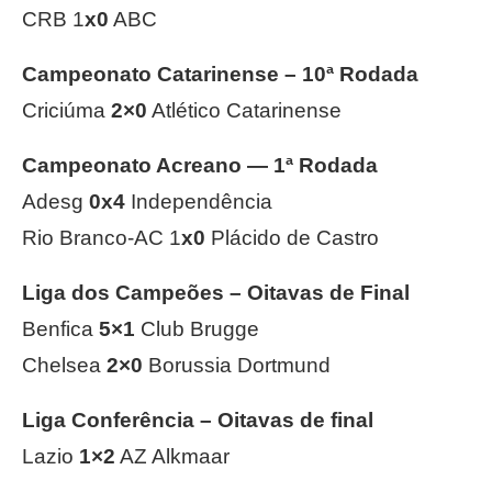
CRB 1
x0
ABC
Campeonato Catarinense – 10ª Rodada
Criciúma
2×0
Atlético Catarinense
Campeonato Acreano — 1ª Rodada
Adesg
0x4
Independência
Rio Branco-AC 1
x0
Plácido de Castro
Liga dos Campeões – Oitavas de Final
Benfica
5×1
Club Brugge
Chelsea
2×0
Borussia Dortmund
Liga Conferência – Oitavas de final
Lazio
1×2
AZ Alkmaar