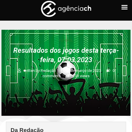
FUTEBOL
Resultados dos jogos desta terça-
feira, 07.03.2023
written by
Redação
7 de março de 2023
0
comments
233
views
Da Redação