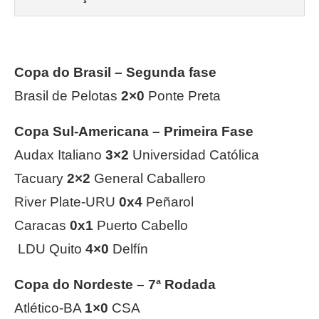
Copa do Brasil – Segunda fase
Brasil de Pelotas
2×0
Ponte Preta
Copa Sul-Americana – Primeira Fase
Audax Italiano
3×2
Universidad Católica
Tacuary
2×2
General Caballero
River Plate-URU
0x4
Peñarol
Caracas
0x1
Puerto Cabello
LDU Quito
4×0
Delfín
Copa do Nordeste – 7ª Rodada
Atlético-BA
1×0
CSA