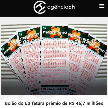
LOTERIAS
Bolão do ES fatura prêmio de R$ 46,7
milhões da Mega-Sena
written by
Redação
11 de maio de 2024
0 comments
262
views
Bolão do ES fatura prêmio de R$ 46,7 milhões