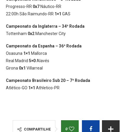
Progresso-RR
0x7
Náutico-RR
22:00h São Raimundo-RR
1×1
GAS
Campeonato da Inglaterra – 34ª Rodada
Tottenham
0x2
Manchester City
Campeonato da Espanha – 36ª Rodada
Osasuna
1×1
Mallorca
Real Madrid
5×0
Alavés
Girona
0x1
Villarreal
Campeonato Brasileiro Sub 20 – 7ª Rodada
Atlético-GO
1×1
Athletico-PR
0
COMPARTILHE