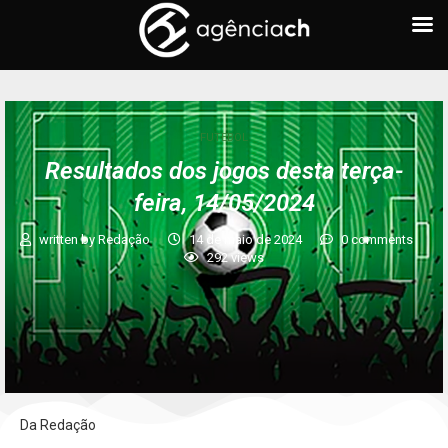
FUTEBOL
Resultados dos jogos desta terça-
feira, 14/05/2024
written by
Redação
14 de maio de 2024
0 comments
292
views
Da Redação