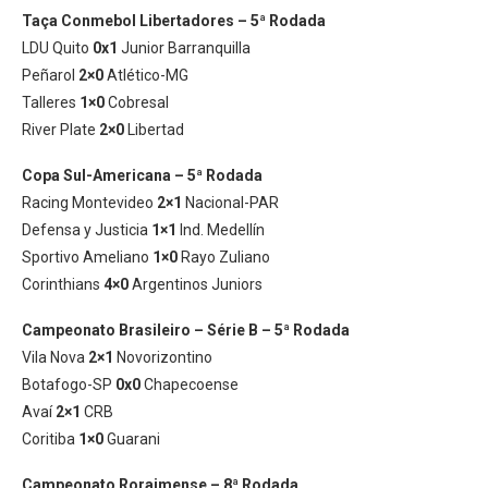
Taça Conmebol Libertadores – 5ª Rodada
LDU Quito
0x1
Junior Barranquilla
Peñarol
2×0
Atlético-MG
Talleres
1×0
Cobresal
River Plate
2×0
Libertad
Copa Sul-Americana – 5ª Rodada
Racing Montevideo
2×1
Nacional-PAR
Defensa y Justicia
1×1
Ind. Medellín
Sportivo Ameliano
1×0
Rayo Zuliano
Corinthians
4×0
Argentinos Juniors
Campeonato Brasileiro – Série B – 5ª Rodada
Vila Nova
2×1
Novorizontino
Botafogo-SP
0x0
Chapecoense
Avaí
2×1
CRB
Coritiba
1×0
Guarani
Campeonato Roraimense – 8ª Rodada