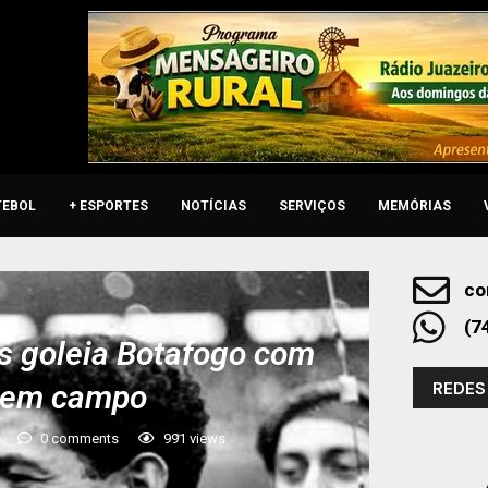
TEBOL
+ ESPORTES
NOTÍCIAS
SERVIÇOS
MEMÓRIAS
co
(7
s goleia Botafogo com
REDES
a em campo
0 comments
991
views