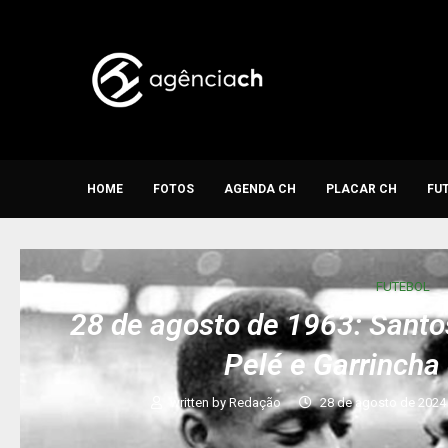
HOME
FOTOS
AGENDA CH
PLACAR CH
FU
FUTEBOL
28 de agosto de 1963: Santo
Pelé e Garrinch
written by
Redação
28 de agosto de 2024