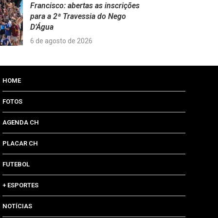
Francisco: abertas as inscrições
para a 2ª Travessia do Nego
D’Água
6 de agosto de 2026
HOME
FOTOS
AGENDA CH
PLACAR CH
FUTEBOL
+ ESPORTES
NOTÍCIAS