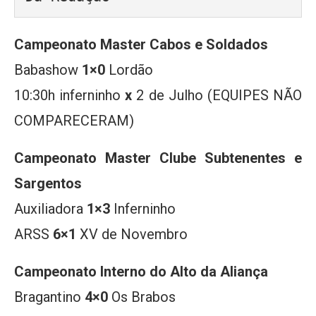
Campeonato Master Cabos e Soldados
Babashow
1×0
Lordão
10:30h inferninho
x
2 de Julho (EQUIPES NÃO
COMPARECERAM)
Campeonato Master Clube Subtenentes e
Sargentos
Auxiliadora
1×3
Inferninho
ARSS
6×1
XV de Novembro
Campeonato Interno do Alto da Aliança
Bragantino
4×0
Os Brabos