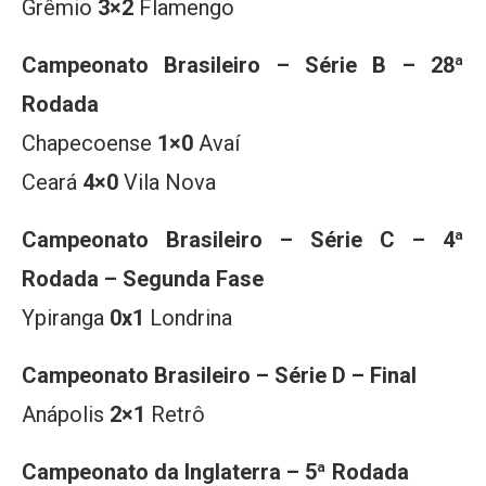
Grêmio
3×2
Flamengo
Campeonato Brasileiro – Série B – 28ª
Rodada
Chapecoense
1×0
Avaí
Ceará
4×0
Vila Nova
Campeonato Brasileiro – Série C – 4ª
Rodada – Segunda Fase
Ypiranga
0x1
Londrina
Campeonato Brasileiro – Série D – Final
Anápolis
2×1
Retrô
Campeonato da Inglaterra – 5ª Rodada