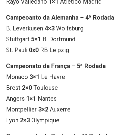
Rayo Vallecano
1×1
Atlético Madrid
Campeoanto da Alemanha – 4ª Rodada
B. Leverkusen
4×3
Wolfsburg
Stuttgart
5×1
B. Dortmund
St. Pauli
0x0
RB Leipzig
Campeonato da França – 5ª Rodada
Monaco
3×1
Le Havre
Brest
2×0
Toulouse
Angers
1×1
Nantes
Montpellier
3×2
Auxerre
Lyon
2×3
Olympique