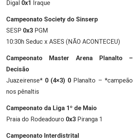
Digal
0x1
Iraque
Campeonato Society do Sinserp
SESP
0x3
PGM
10:30h Seduc x ASES (NÃO ACONTECEU)
Campeonato Master Arena Planalto –
Decisão
Juazeirense*
0 (4×3) 0
Planalto – *campeão
nos pênaltis
Campeonato da Liga 1º de Maio
Praia do Rodeadouro
0x3
Piranga 1
Campeonato Interdistrital