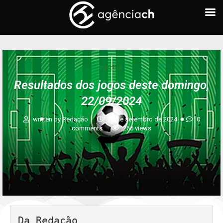
FUTEBOL
Resultados dos jogos deste domingo,
22/09/2024
written by
Redação
22 de setembro de 2024
0
comments
266
views
Da Redação