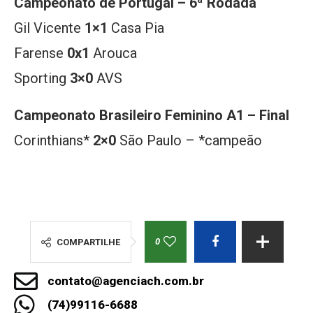
Campeonato de Portugal – 6ª Rodada
Gil Vicente
1×1
Casa Pia
Farense
0x1
Arouca
Sporting
3×0
AVS
Campeonato Brasileiro Feminino A1 – Final
Corinthians*
2×0
São Paulo – *campeão
0
COMPARTILHE
contato@agenciach.com.br
(74)99116-6688