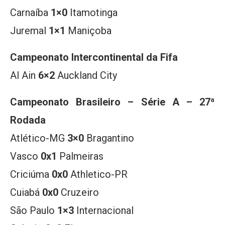
Carnaíba
1×0
Itamotinga
Juremal
1×1
Maniçoba
Campeonato Intercontinental da Fifa
Al Ain
6×2
Auckland City
Campeonato Brasileiro – Série A – 27ª
Rodada
Atlético-MG
3×0
Bragantino
Vasco
0x1
Palmeiras
Criciúma
0x0
Athletico-PR
Cuiabá
0x0
Cruzeiro
São Paulo
1×3
Internacional