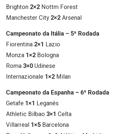
Brighton
2×2
Nottm Forest
Manchester City
2×2
Arsenal
Campeonato da Itália – 5ª Rodada
Fiorentina
2×1
Lazio
Monza
1×2
Bologna
Roma
3×0
Udinese
Internazionale
1×2
Milan
Campeonato da Espanha – 6ª Rodada
Getafe
1×1
Leganés
Athletic Bilbao
3×1
Celta
Villarreal
1×5
Barcelona