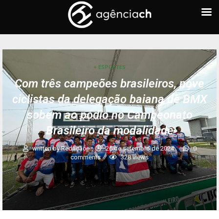
+ ESPORTES
Com três campeões brasileiros, nove
ciclistas da delegação baiana de BMX
sobem ao pódio no Campeonato
Brasileiro da modalidade
written by
Redação
26 de setembro de 2024
0
comments
328
views