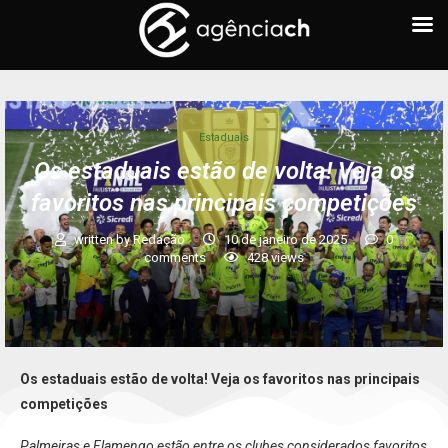
Estaduais
Os estaduais estão de volta! Veja os
favoritos nas principais competições
written by
Redação
10 de janeiro de 2025
0
comments
428
views
Os estaduais estão de volta! Veja os favoritos nas principais
competições
Palmeiras e Flamengo estão entre os clubes considerados favoritos