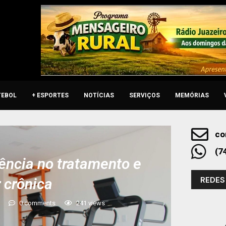
TEBOL
+ ESPORTES
NOTÍCIAS
SERVIÇOS
MEMÓRIAS
co
(7
ncia no tratamento e
REDES
r crônica
0 comments
241
views