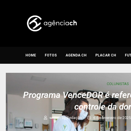
HOME
FOTOS
AGENDA CH
PLACAR CH
FU
COLUNISTAS
Programa VenceDOR é referê
controle da do
written by
Redação
6 de fevereiro de 2025