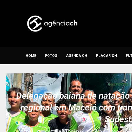
HOME
FOTOS
AGENDA CH
PLACAR CH
FU
+ ESPORTES
Delegação baiana de natação 
regional em Maceió com tran
Sudes
written by
Redação
27 de março de 2025