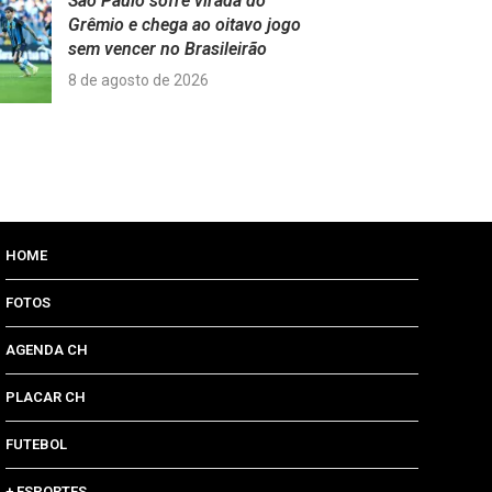
São Paulo sofre virada do
Grêmio e chega ao oitavo jogo
sem vencer no Brasileirão
8 de agosto de 2026
HOME
FOTOS
AGENDA CH
PLACAR CH
FUTEBOL
+ ESPORTES