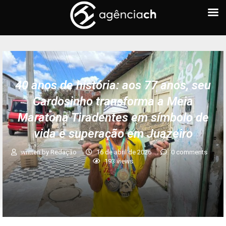
40 anos de história: aos 77 anos, seu
Cardosinho transforma a Meia
Maratona Tiradentes em símbolo de
vida e superação em Juazeiro
written by
Redação
16 de abril de 2026
0 comments
193
views