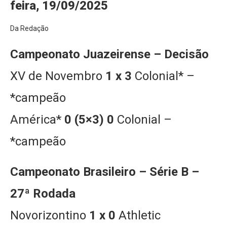
feira, 19/09/2025
Da Redação
Campeonato Juazeirense – Decisão
XV de Novembro
1 x 3
Colonial* –
*campeão
América*
0 (5×3) 0
Colonial –
*campeão
Campeonato Brasileiro – Série B –
27ª Rodada
Novorizontino
1 x 0
Athletic