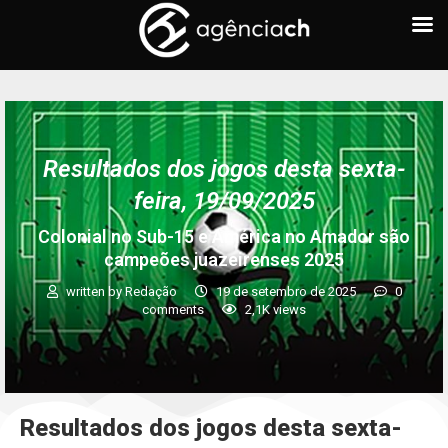
Resultados dos jogos desta sexta-
feira, 19/09/2025
Colonial no Sub-15 e América no Amador são
campeões juazeirenses 2025
written by
Redação
19 de setembro de 2025
0
comments
2,1K
views
Resultados dos jogos desta sexta-