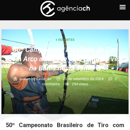
+ ESPORTES
50º Campeonato Brasileiro de Tiro
com Arco acontece pela primeira vez
na Bahia nesta semana
written by
Redação
23 de setembro de 2024
0
comments
294
views
50º Campeonato Brasileiro de Tiro com