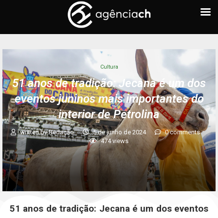
Cultura
51 anos de tradição: Jecana é um dos
eventos juninos mais importantes do
interior de Petrolina
written by
Redação
5 de junho de 2024
0 comments
474
views
51 anos de tradição: Jecana é um dos eventos