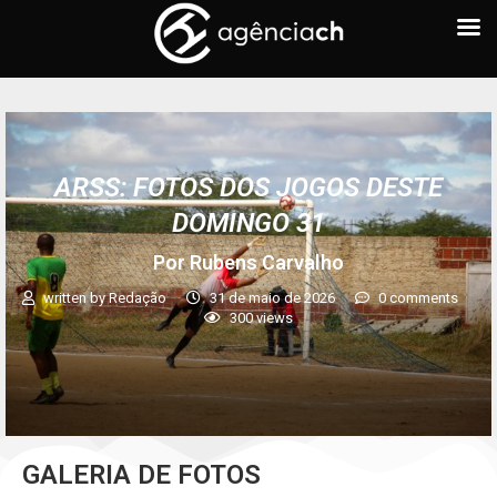
ARSS: FOTOS DOS JOGOS DESTE
DOMINGO 31
Por Rubens Carvalho
written by
Redação
31 de maio de 2026
0 comments
300
views
GALERIA DE FOTOS