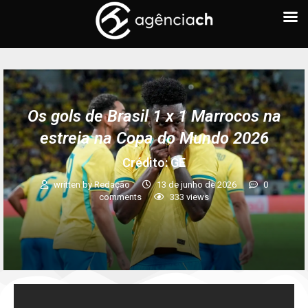
Os gols de Brasil 1 x 1 Marrocos na
estreia na Copa do Mundo 2026
Crédito: GE
written by
Redação
13 de junho de 2026
0
comments
333
views