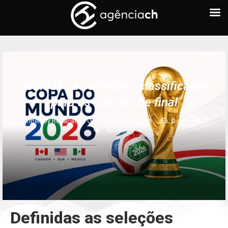
Definidas as seleções classificadas
para as quartas de final
written by
Redação
8 de julho de 2026
0 comments
405
views
Definidas as seleções