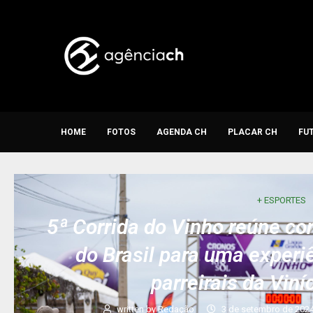
HOME
FOTOS
AGENDA CH
PLACAR CH
FU
+ ESPORTES
5ª Corrida do Vinho reúne co
do Brasil para uma experi
parreirais da Viní
written by
Redação
3 de setembro de 202