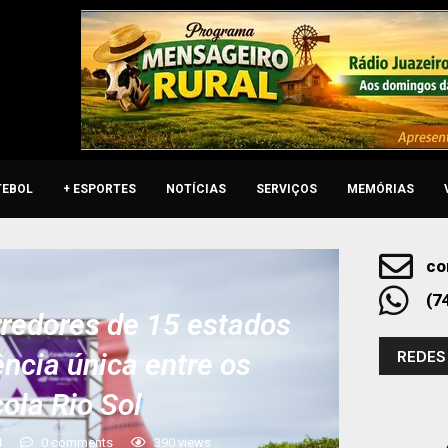
TEBOL
+ ESPORTES
NOTÍCIAS
SERVIÇOS
MEMÓRIAS
co
(7
rredores de 15 estados
REDES
ência única entre os
cola Rio Sol
4
0 comments
390
views