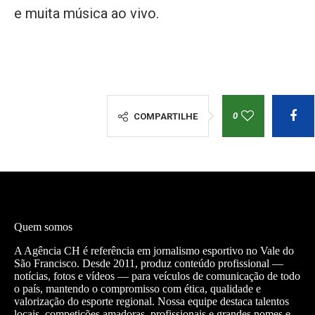
e muita música ao vivo.
0
COMPARTILHE
Quem somos
A Agência CH é referência em jornalismo esportivo no Vale do
São Francisco. Desde 2011, produz conteúdo profissional —
notícias, fotos e vídeos — para veículos de comunicação de todo
o país, mantendo o compromisso com ética, qualidade e
valorização do esporte regional. Nossa equipe destaca talentos
locais, competições amadoras, profissionais e grandes nomes e