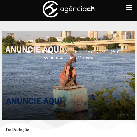
Sem categoria
written by
Redação
11 de junho de 2023
0
comments
311
views
Da Redação