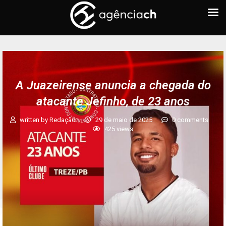
A Juazeirense anuncia a chegada do
atacante Jefinho, de 23 anos
written by
Redação
29 de maio de 2025
0 comments
425
views