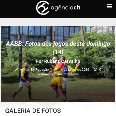
AABB: Fotos dos jogos deste domingo
(14)
Por Rubens Carvalho
written by
Redação
14 de junho de 2026
0
comments
274
views
GALERIA DE FOTOS