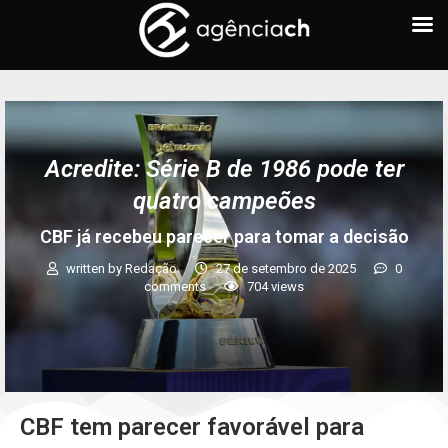
Acredite: Série B de 1986 pode ter
quatro campeões
CBF já recebeu parecer para tomar a decisão
written by
Redação
27 de setembro de 2025
0
comments
704
views
CBF tem parecer favorável para