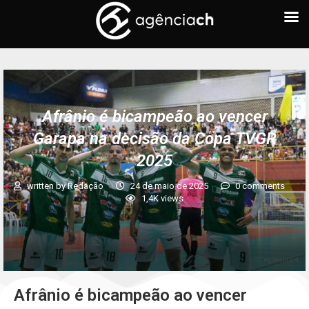
Afrânio é bicampeão ao vencer
Garapa na decisão da Copa TVGR
2025
written by
Redação
24 de maio de 2025
0 comments
1,4K
views
Afrânio é bicampeão ao vencer