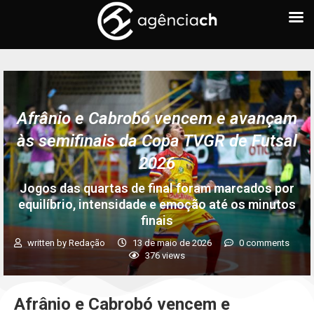
Afrânio e Cabrobó vencem e avançam
às semifinais da Copa TVGR de Futsal
2026
Jogos das quartas de final foram marcados por
equilíbrio, intensidade e emoção até os minutos
finais
written by
Redação
13 de maio de 2026
0 comments
376
views
Afrânio e Cabrobó vencem e