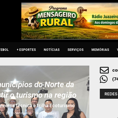
TEBOL
+ ESPORTES
NOTÍCIAS
SERVIÇOS
MEMÓRIAS
co
(7
unicípios do Norte da
tir o turismo na região
REDES
versa técnica e trilha Ecoturismo
5
0 comments
310
views