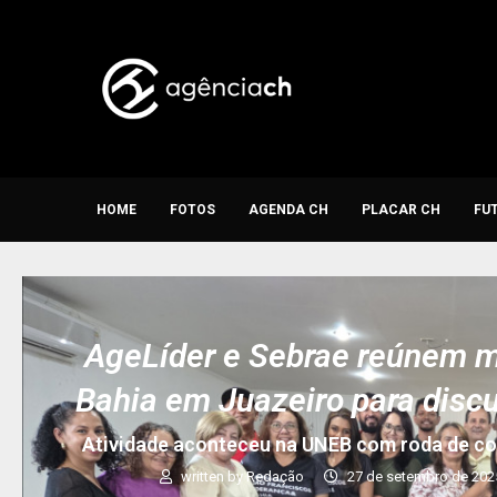
HOME
FOTOS
AGENDA CH
PLACAR CH
FU
AgeLíder e Sebrae reúnem m
Bahia em Juazeiro para discu
Atividade aconteceu na UNEB com roda de con
written by
Redação
27 de setembro de 202