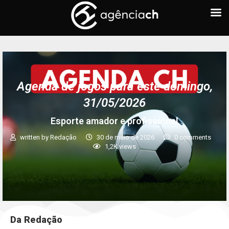
Agenda de jogos para este domingo,
31/05/2026
Esporte amador e profissional
written by
Redação
30 de maio de 2026
0 comments
1,2K
views
Da Redação