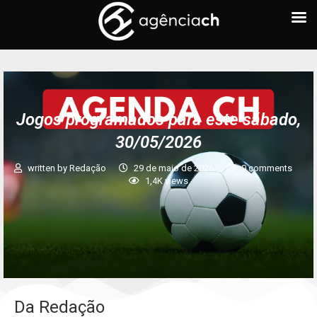
Jogos programados para este sábado,
30/05/2026
written by
Redação
29 de maio de 2026
0 comments
1,4K
views
Da Redação