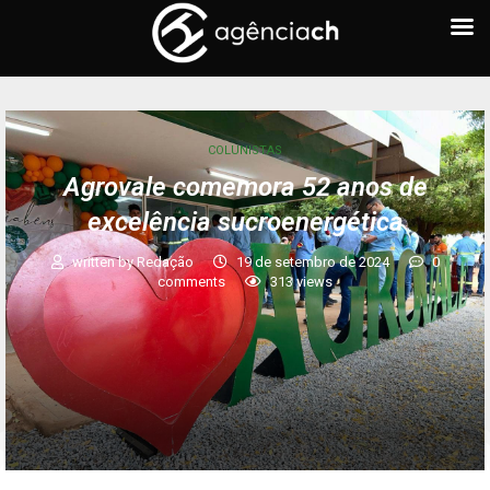
COLUNISTAS
Agrovale comemora 52 anos de
excelência sucroenergética
written by
Redação
19 de setembro de 2024
0
comments
313
views