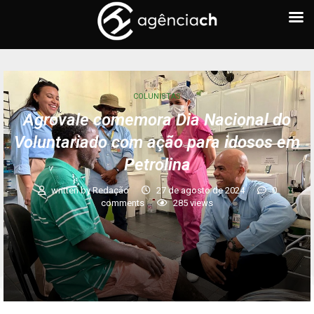
COLUNISTAS
Agrovale comemora Dia Nacional do
Voluntariado com ação para idosos em
Petrolina
written by
Redação
27 de agosto de 2024
0
comments
285
views